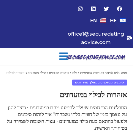
EN
HE
office1@securedating
advice.com
ממה עלינו להיזהר בפגישות אנטימיות
>
בלוג
>
סימנים מסוכנים במהלך מועדונים
>
אזהרות לבילוי במועד
סימנים מסוכנים במהלך מועדונים
אזהרות לבילוי במועדונים
התבלינים הכי חמים שעליך להימנע מהם במועדונים - כיצד להגן
על עצמך בזמן של חוויות בלתי נשכחות? איך לזהות סיכונים
ולפעול בהתאם בעת בילוי במועדונים - עצות חשובות לשמירה על
בטיחותך האישית.