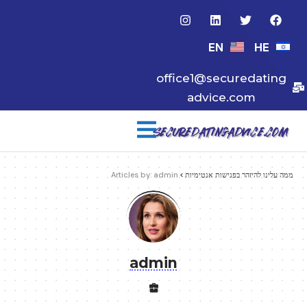
EN
HE
office1@securedating
advice.com
ממה עלינו להיזהר בפגישות אנטימיות
>
Articles by: admin
admin