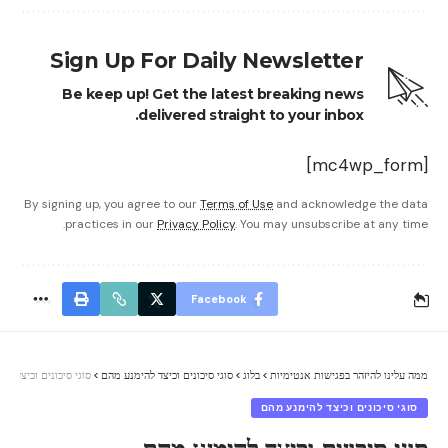
Sign Up For Daily Newsletter
Be keep up! Get the latest breaking news
delivered straight to your inbox.
[mc4wp_form]
By signing up, you agree to our
Terms of Use
and acknowledge the data
practices in our
Privacy Policy
. You may unsubscribe at any time.
Facebook
ממה עלינו להיזהר בפגישות אנטימיות
>
בלוג
>
סוגי סיכונים וכיצד להימנע מהם
>
סוגי סיכונים וכיצד ל
סוגי סיכונים וכיצד להימנע מהם