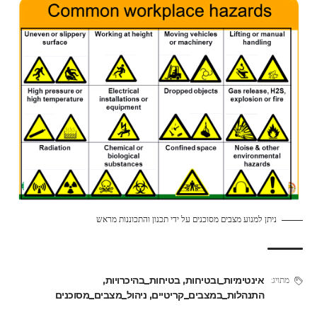
ניתן למנוע מצבים מסוכנים על ידי תכנון והתכוננות מראש
אינטימיות_ובטיחות
,
בטיחות_בהיכרויות
,
מתויג:
התנהלות_במצבים_קריטיים
,
ניהול_מצבים_מסוכנים