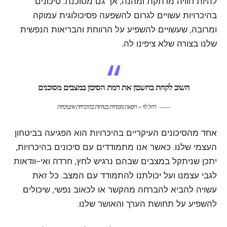
להיות חוויה מרתקת ומהנה, אך גם מסוכנת. סיכונים
בהיכרויות עשויים לגרום להשפעה פסיכולוגית עמוקה
ומרובה, שעשויים להשפיע על הרווחת והבריאות הנפשית
שלנו בצורה שלא ציפינו לה.
חשוב לקחת בחשבון את רמת הסיכון במצבים מסוכנים
רחל לוי – רופאת מומחית בטיחות בהיכרויות אינטימיות
אחד מהסיכונים העיקריים בהיכרויות הוא הפגיעה בביטחון
העצמי שלנו. כאשר אנו מתמודדים עם סיכונים בהיכרויות,
יתכן שניתקל במצבים שבהם נרגיש לחץ, חרדה ואי-וודאות
לגבי עצמנו ועל יכולתנו להתמודד עם המצב. כל זאת
עשויה להביא להברחה מהקשר או לכאוב נפשי, שיכולים
להשפיע על תחושת הערך והאושר שלנו.