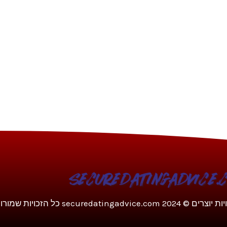
צרים © 2024 securedatingadvice.com כל הזכויות שמורות.